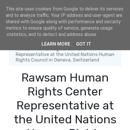
This site uses cookies from Google to deliver its services
and to analyze traffic. Your IP address and user-agent are
shared with Google along with performance and security
metrics to ensure quality of service, generate usage
statistics, and to detect and address abuse.
الصفحة الرئيسية
LEARN MORE
GOT IT
Rawsam Human Rights Center
Representative at the United Nations Human
Rights Council in Geneva, Switzerland
Rawsam Human
Rights Center
Representative at
the United Nations