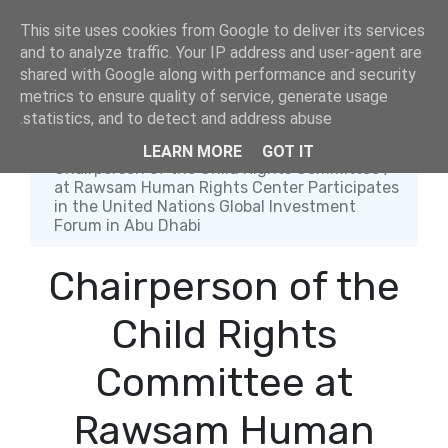
This site uses cookies from Google to deliver its services
and to analyze traffic. Your IP address and user-agent are
shared with Google along with performance and security
metrics to ensure quality of service, generate usage
statistics, and to detect and address abuse.
الصفحة الرئيسية
اخر الاخبار
LEARN MORE
GOT IT
Chairperson of the Child Rights Committee
at Rawsam Human Rights Center Participates
in the United Nations Global Investment
Forum in Abu Dhabi
Chairperson of the
Child Rights
Committee at
Rawsam Human