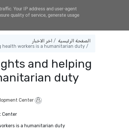
m.de
rawsam.human.development.center@gmail.com
traffic. Your IP address and user-agent
sure quality of service, generate usage
الصفحة الرئيسية
اخر الاخبار
Volunteering for human rights and helping health workers is a humanitarian duty
ights and helping
manitarian duty
opment Center
By
 Center
workers is a humanitarian duty