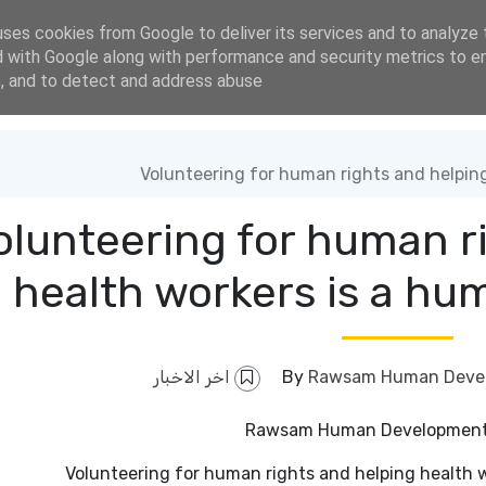
An address
www.rawsa
uses cookies from Google to deliver its services and to analyze 
d with Google along with performance and security metrics to en
s, and to detect and address abuse.
olunteering for human r
health workers is a hu
اخر الاخبار
Rawsam Human Devel
Rawsam Human Development
Volunteering for human rights and helping health 