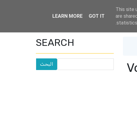
This site 
LEARN MORE
GOT IT
are share
Drop down menu
Home
statistic
SEARCH
V