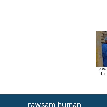
Raws
for
rawsam human