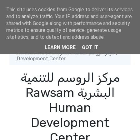
This site uses cookies from Google to deliver its services
and to analyze traffic. Your IP address and user-agent are
shared with Google along with performance and security
metrics to ensure quality of service, generate usage
statistics, and to detect and address abuse.
الصفحة الرئيسية
LEARN MORE
GOT IT
مركز الروسم للتنمية البشرية Rawsam Human
Development Center
مركز الروسم للتنمية
البشرية Rawsam
Human
Development
Center